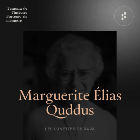
T
é
m
o
i
n
s
d
e
l
'
h
i
s
t
o
i
r
e
P
o
r
t
e
u
r
s
d
e
m
é
m
o
i
r
e
M
a
r
g
u
e
r
i
t
e
É
l
i
a
s
Q
u
d
d
u
s
LES LUNETTES DE PAPA