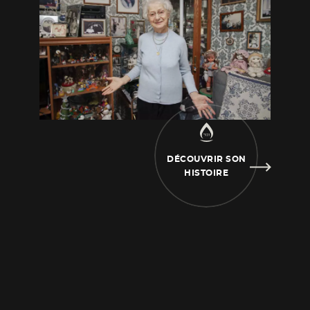
les oreilles, je les ai essayées. Et d’ailleurs, il
y’en a une qui est un
peu cassée, je ne sais
pas pourquoi. Mais elle a dû être cassée après.
Je ne sais pas s’il a emmené des
lunettes, je
ne sais pas si c’était les seules qu’il avait, mais
en tout cas c’est tout ce qui me reste. Ce
n’est
pas grand-chose.
C’était gardé où pendant la
guerre ?
Et bien, tout ce qui a été gardé
DÉCOUVRIR SON
comme ça, c’était chez Madame Grazianni ou
HISTOIRE
chez Madame Moireau.
Madame Moireau, elle
a eu les couverts, non, elle a eu les cadres.
Parce que derrière les cadres, comme
son
mari était avocat, on se disait, on ne va pas
toucher ces gens-là, et c’était une cliente
aussi. Donc,
elle a pu mettre tous les papiers
dans celle-ci et dans l’autre, c’était là derrière