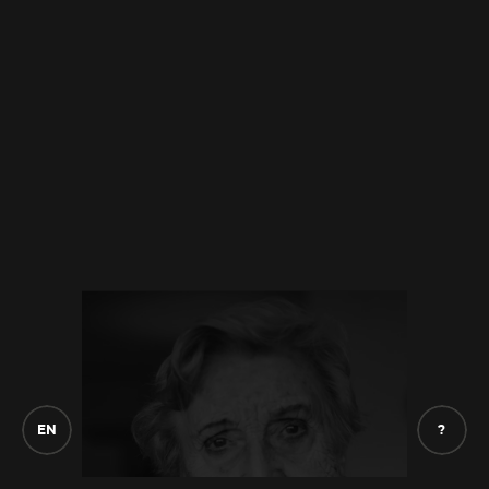
qu’elle a mis les papiers
comme le papier du
magasin.
Quel magasin ?
Notre magasin de
fourrures. Parce que Papa, il est venu en
France pour étudier le droit, mais au bout de
deux ans, il a dû coucher sous les ponts de
Paris parce qu’il ne pouvait plus payer. Ses
parents ne
pouvaient plus lui envoyer
d’argent. Et donc, là, il a rencontré un ami
russe, Alexandrovitch, qui était
pelletier, donc
il vendait des peaux de fourrure, et puis il a
dit à Papa, il paraît : « Mais qu’est-ce que tu
fous là ? Avec ton droit, qu’est-ce que tu crois
que tu vas faire avec ton droit? Regarde, je
E
N
?
suis pelletier,
moi aussi j’ai des diplômes, je
suis pelletier, je vends des peaux de